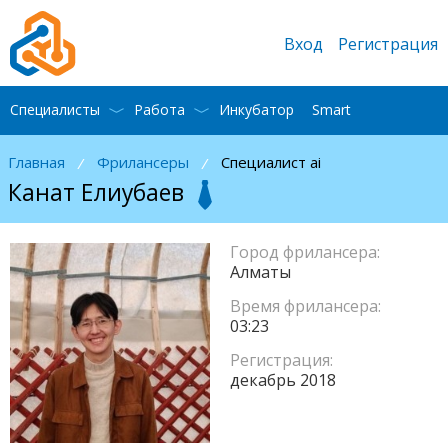
Вход
Регистрация
Специалисты
Работа
Инкубатор
Smart
Главная
Фрилансеры
Специалист ai
/
/
Канат Елиубаев
Город фрилансера:
Алматы
Время фрилансера:
03:23
Регистрация:
декабрь 2018