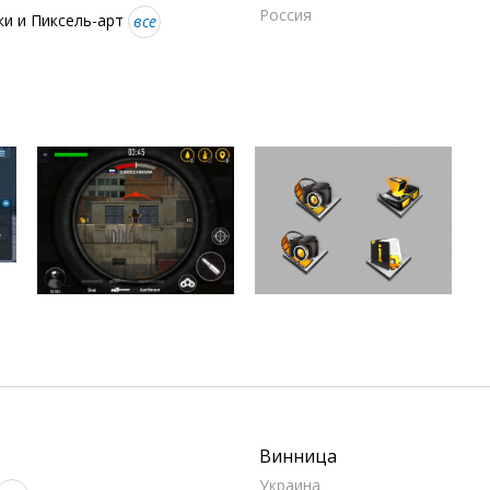
Россия
ки и Пиксель-арт
все
Винница
Украина