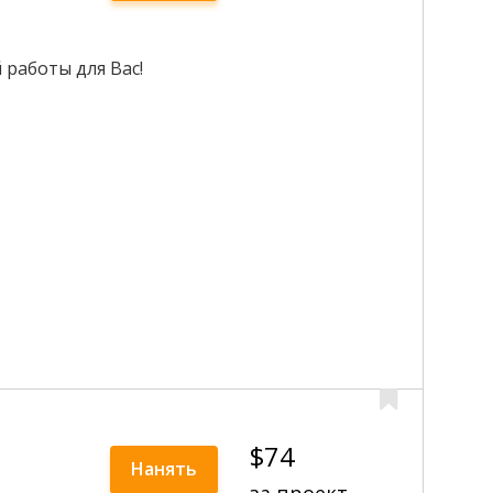
 работы для Вас!
$74
Нанять
за проект