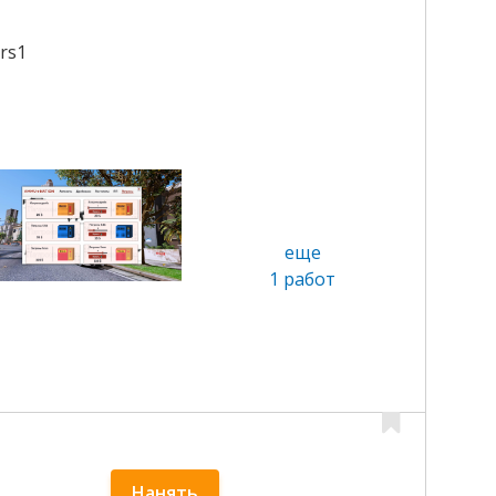
rs1
еще
1 работ
Нанять