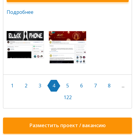
Подробнее
1
2
3
4
5
6
7
8
...
122
Разместить проект / вакансию