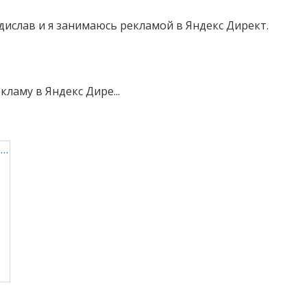
дислав и я занимаюсь рекламой в Яндекс Директ.
кламу в Яндекс Дире...
Рекламирование сервиса по раскрутке соцсетей