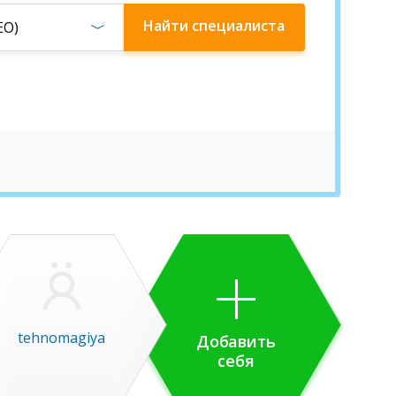
Найти
специалиста
EO)
tehnomagiya
Добавить
себя