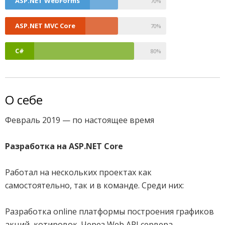
0
ASP.NET WebForms
70%
0
ASP.NET MVC Core
70%
0
C#
80%
О себе
Февраль 2019 — по настоящее время
Разработка на ASP.NET Core
Работал на нескольких проектах как
самостоятельно, так и в команде. Среди них:
Разработка online платформы построения графиков
акций, котировок. Через Web API сервера