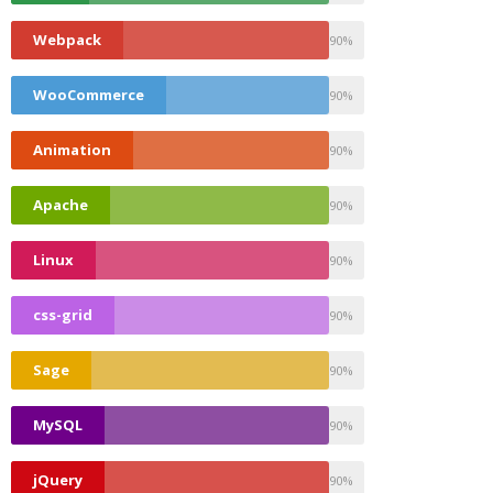
0
Webpack
90%
0
WooCommerce
90%
0
Animation
90%
0
Apache
90%
0
Linux
90%
0
css-grid
90%
0
Sage
90%
0
MySQL
90%
0
jQuery
90%