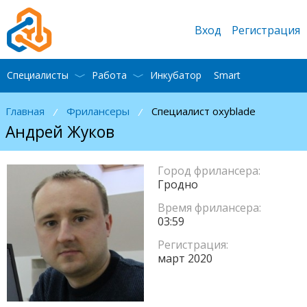
Вход
Регистрация
Специалисты
Работа
Инкубатор
Smart
Главная
Фрилансеры
Специалист oxyblade
/
/
Андрей Жуков
Город фрилансера:
Гродно
Время фрилансера:
03:59
Регистрация:
март 2020