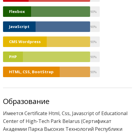
0
Flexbox
90%
0
JavaScript
90%
0
CMS Wordpress
90%
0
PHP
90%
0
HTML, CSS, BootStrap
90%
Образование
Имеется Certificate Html, Css, Javascript of Educational
Center of High-Tech Park Belarus (Сертификат
Академии Парка Высоких Технологий Республики