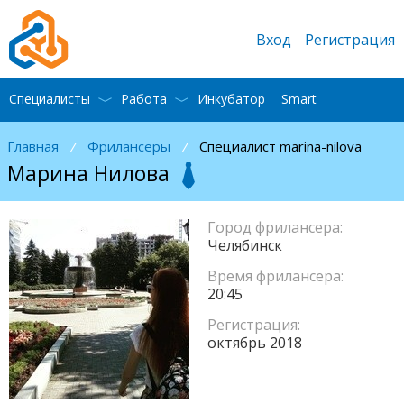
Вход
Регистрация
Специалисты
Работа
Инкубатор
Smart
Главная
Фрилансеры
Специалист marina-nilova
/
/
Марина Нилова
Город фрилансера:
Челябинск
Время фрилансера:
20:45
Регистрация:
октябрь 2018