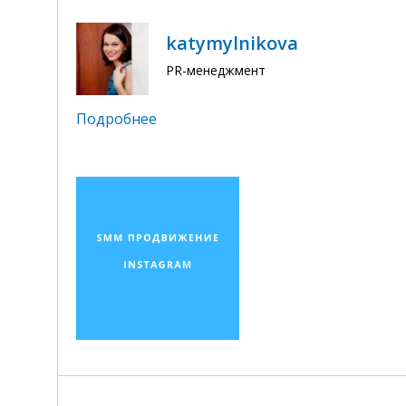
katymylnikova
PR-менеджмент
Подробнее