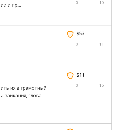
0
10
 и пр....
$53
0
11
$11
0
16
ить их в грамотный,
, заикания, слова-