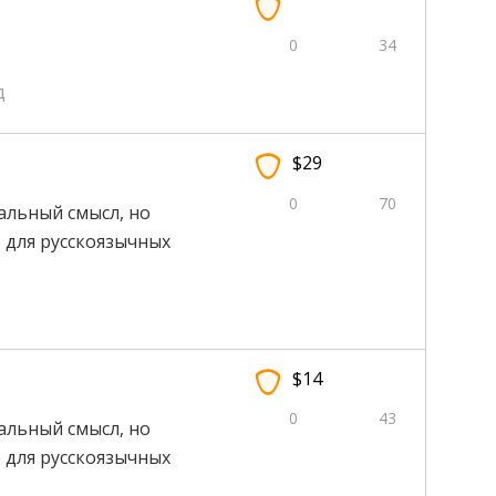
0
34
д
$29
0
70
нальный смысл, но
 для русскоязычных
$14
0
43
нальный смысл, но
 для русскоязычных