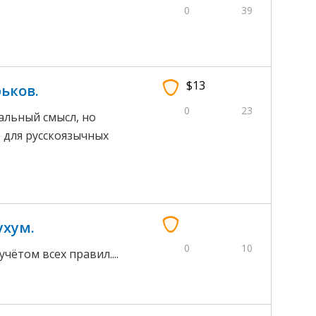
0
39
$13
рьков.
0
23
нальный смысл, но
 для русскоязычных
ухум.
0
10
чётом всех правил....