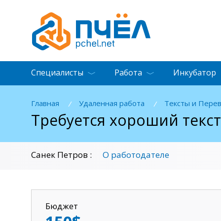
Специалисты
Работа
Инкубатор
Главная
Удаленная работа
Тексты и Пере
/
/
Требуется хороший текст
О работодателе
Санек Петров :
Бюджет