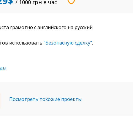
29$
/ 1000
грн
в час
ста грамотно с английского на русский
отов использовать
"Безопасную сделку"
.
оды
Посмотреть похожие проекты