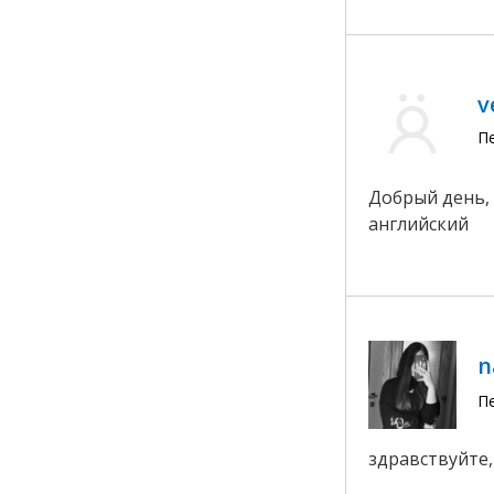
v
П
Добрый день, 
английский
n
П
здравствуйте,