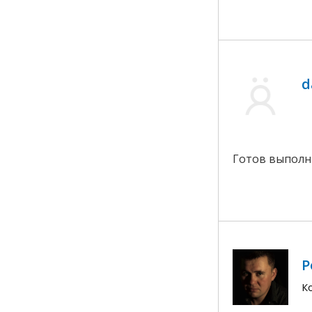
d
Готов выполн
Р
К