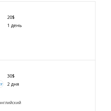
20$
1 день
30$
2 дня
се
английский