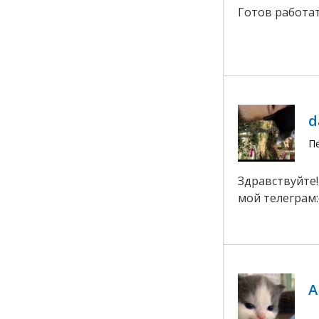
Готов работат
d
П
Здравствуйте!
мой телеграм:
А