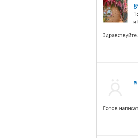
g
П
и
Здравствуйте.
a
Готов написа