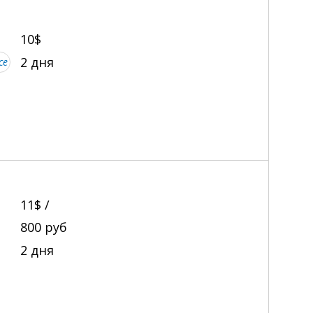
10$
2 дня
се
11$ /
800
руб
2 дня