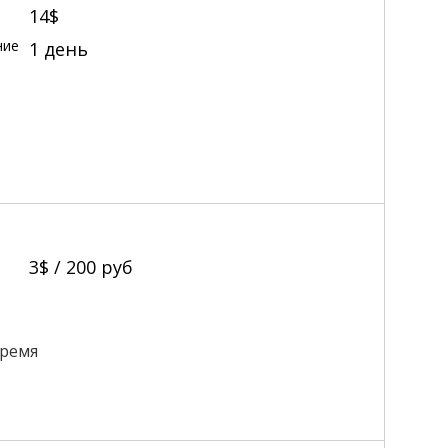
14$
ние
1 день
3$ /
200
руб
время