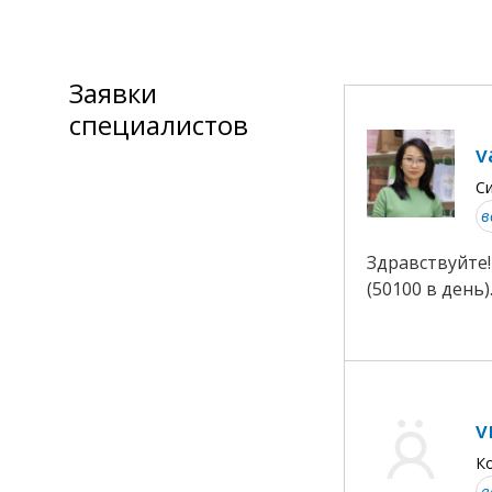
Заявки
специалистов
v
С
в
Здравствуйте
(50100 в день)
v
К
в