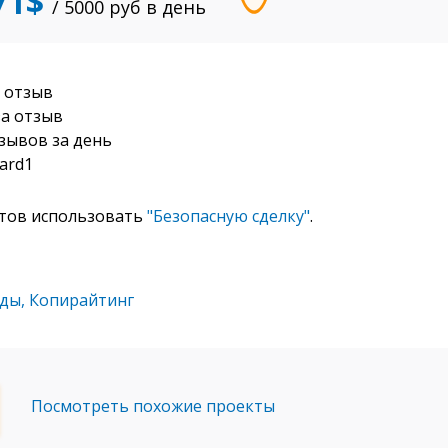
71$
/ 5000
руб
в день
ь отзыв
за отзыв
тзывов за день
ard1
отов использовать
"Безопасную сделку"
.
оды
,
Копирайтинг
Посмотреть похожие проекты