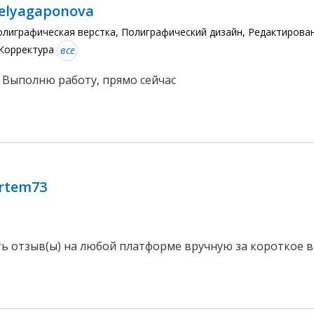
elyagaponova
олиграфическая верстка, Полиграфический дизайн, Редактирова
 Корректура
все
 Выполню работу, прямо сейчас
rtem73
ть отзыв(ы) на любой платформе вручную за короткое 