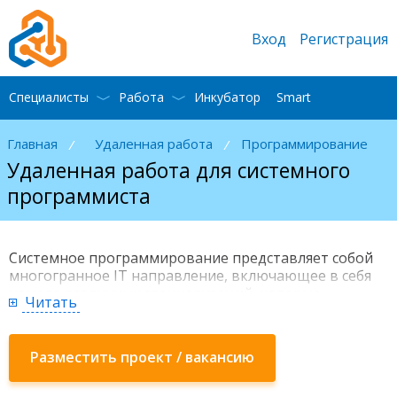
Вход
Регистрация
Специалисты
Работа
Инкубатор
Smart
Главная
Удаленная работа
Программирование
/
/
Удаленная работа для системного
программиста
Системное программирование представляет собой
многогранное IT направление, включающее в себя
немало различных специализаций, которые
Читать
позволяют решать большой спектр задач. На нашем
ресурсе удаленная работа для системного
программиста представлена всевозможными
Разместить проект / вакансию
направлениями, среди которых вы однозначно
сможете найти проекты, которые не просто