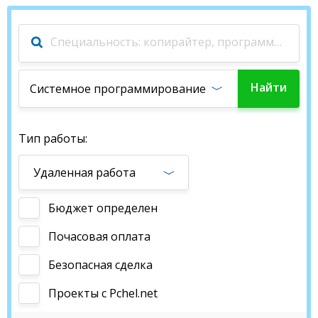
соответствуют вашей специализации, но и будут
вам интересны.
Если же вы занимаете позицию заказчика, и вам
требуется помощь в системном программировании
удаленно – получить ее проще, чем кажется.
Достаточно опубликовать проект, на что уйдут
Найти
Системное программирование
считанные минуты. И уже в скором времени вы
сможете выбрать наиболее подходящего
работу
программиста из тех, которые предложат вашему
вниманию свои услуги.
Тип работы:
Pchel.net – здесь вы сможете найти
Удаленная работа
профессионального системного программиста или
работу, если сами являетесь таковым.
Бюджет определен
Почасовая оплата
Безопасная сделка
Проекты c Pchel.net