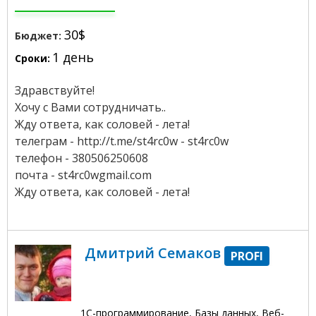
30$
Бюджет:
1 день
Сроки:
Здравствуйте!
Хочу с Вами сотрудничать..
Жду ответа, как соловей - лета!
телеграм - http://t.me/st4rc0w - st4rc0w
телефон - 380506250608
почта - st4rc0wgmail.com
Жду ответа, как соловей - лета!
Дмитрий Семаков
PROFI
1С-программирование, Базы данных, Веб-