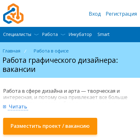
Вход
Регистрация
Специалисты
Работа
Инкубатор
Smart
Главная
Работа в офисе
/
Работа графического дизайнера:
вакансии
Работа в сфере дизайна и арта — творческая и
интересная, и потому она привлекает все больше
молодых специалистов. Если вы находитесь в
Читать
поисках работы дизайнером, используйте
возможности сайта pchel.net. Здесь, на страницах
этого раздела, собраны вакансии от работодателей
Разместить проект / вакансию
из Украины, России и других стран ближнего
зарубежья.