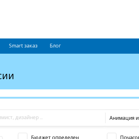
Smart
заказ
Блог
сии
Анимация 
Бюджет определен
Почасо