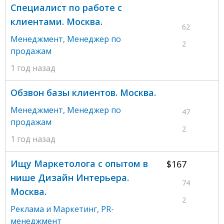
Специалист по работе с
клиентами. Москва.
62
Менеджмент
,
Менеджер по
2
продажам
1 год назад
Обзвон базы клиентов. Москва.
Менеджмент
,
Менеджер по
47
продажам
2
1 год назад
Ищу Маркетолога с опытом в
$167
нише Дизайн Интерьера.
74
Москва.
2
Реклама и Маркетинг
,
PR-
менеджмент