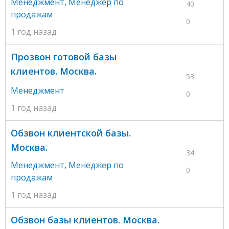
Менеджмент
,
Менеджер по
40
продажам
0
1 год назад
Прозвон готовой базы
клиентов. Москва.
53
Менеджмент
0
1 год назад
Обзвон клиентской базы.
Москва.
34
Менеджмент
,
Менеджер по
0
продажам
1 год назад
Обзвон базы клиентов. Москва.