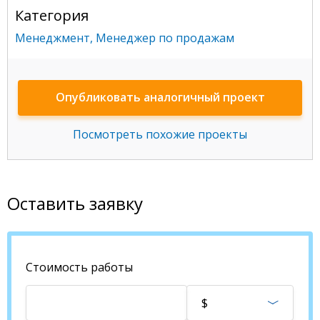
Категория
Менеджмент
,
Менеджер по продажам
Опубликовать аналогичный проект
Посмотреть похожие проекты
Оставить заявку
Стоимость работы
$