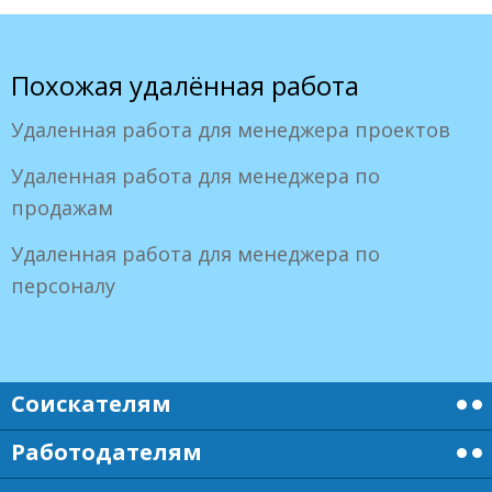
Похожая удалённая работа
Удаленная работа для менеджера проектов
Удаленная работа для менеджера по
продажам
Удаленная работа для менеджера по
персоналу
Соискателям
Работодателям