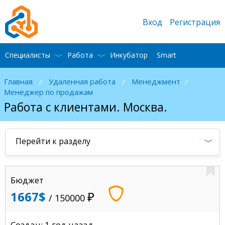
Вход
Регистрация
Специалисты
Работа
Инкубатор
Smart
Главная
Удаленная работа
Менеджмент
/
/
/
Менеджер по продажам
Работа с клиентами. Москва.
Перейти к разделу
Бюджет
1667$
/ 150000
Создан: 1 год назад