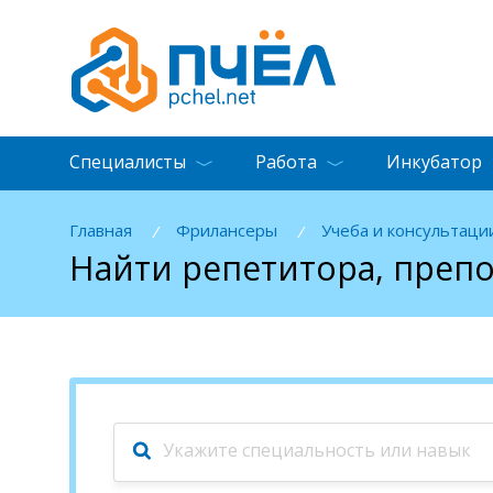
Специалисты
Работа
Инкубатор
Главная
Фрилансеры
Учеба и консультаци
/
/
Найти репетитора, преп