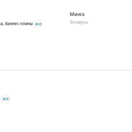
Минск
Беларусь
са, Бизнес-планы
все
г
все