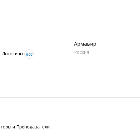
Армавир
Россия
а, Логотипы
все
иторы и Преподаватели,