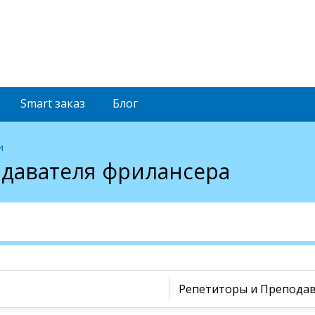
Smart
заказ
Блог
и
одавателя фрилансера
Репетиторы и Препода