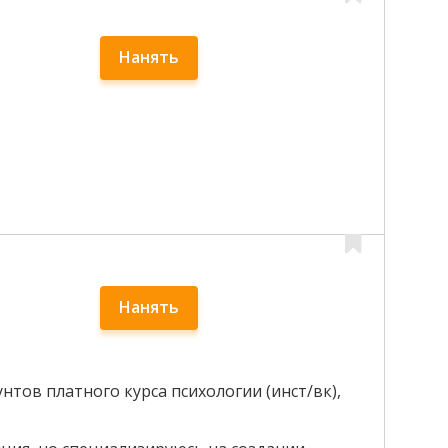
Нанять
Нанять
тов платного курса психологии (инст/вк),