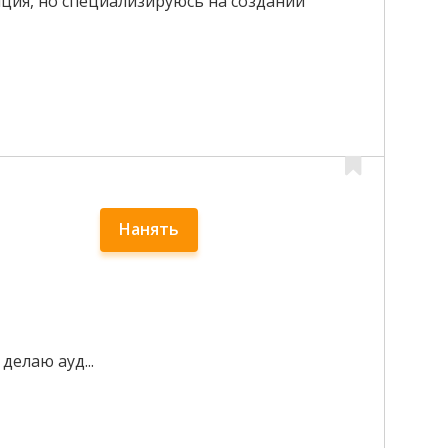
ция, но специализируюсь на создании
Нанять
делаю ауд...