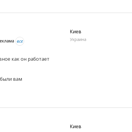
Киев
Украина
реклама
все
авное как он работает
ибыли вам
Киев