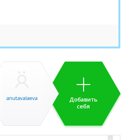
anutavalaeva
Добавить
себя