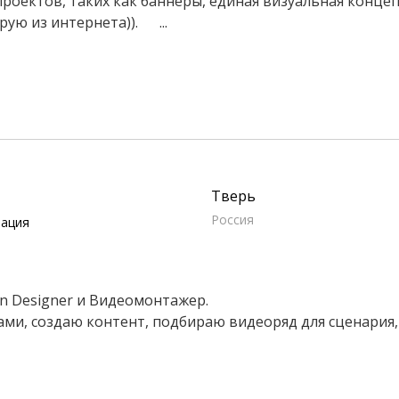
оектов, таких как баннеры, единая визуальная концеп
рую из интернета)). ...
Тверь
Россия
мация
n Designer и Видеомонтажер.
ами, создаю контент, подбираю видеоряд для сценария, 