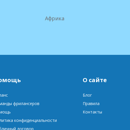
Африка
омощь
О сайте
ланс
Блог
манды фрилансеров
Правила
мощь
Контакты
литика конфиденциальности
бличный договор