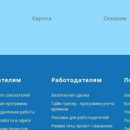
Европа
Океания
ателям
Работодателям
П
ля соискателей
Безопасная сделка
Ба
ая программа
Тайм трекер - программа учета
Ко
времени
удаленная работа
По
Реклама для работодателей
 работа в офисе
По
Разместить проект / вакансию
ории проектов
Пу