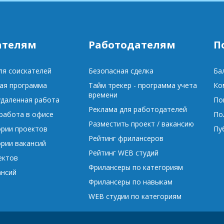
ателям
Работодателям
П
ля соискателей
Безопасная сделка
Ба
ая программа
Тайм трекер - программа учета
Ко
времени
удаленная работа
По
Реклама для работодателей
 работа в офисе
По
Разместить проект / вакансию
ории проектов
Пу
Рейтинг фрилансеров
ории вакансий
Рейтинг WEB студий
ектов
Фрилансеры по категориям
ансий
Фрилансеры по навыкам
WEB студии по категориям