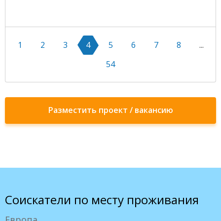
1
2
3
4
5
6
7
8
...
54
Разместить проект / вакансию
Соискатели по месту проживания
Европа