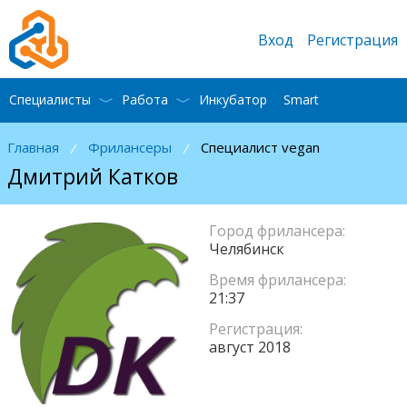
Вход
Регистрация
Специалисты
Работа
Инкубатор
Smart
Главная
Фрилансеры
Специалист vegan
/
/
Дмитрий Катков
Город фрилансера:
Челябинск
Время фрилансера:
21:37
Регистрация:
август 2018