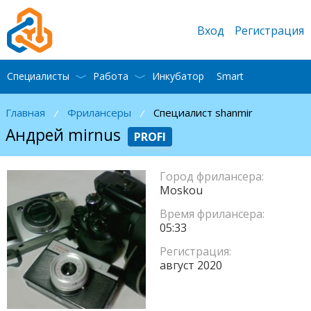
Вход
Регистрация
Специалисты
Работа
Инкубатор
Smart
Главная
Фрилансеры
Специалист shanmir
/
/
Андрей mirnus
PROFI
Город фрилансера:
Moskou
Время фрилансера:
05:33
Регистрация:
август 2020