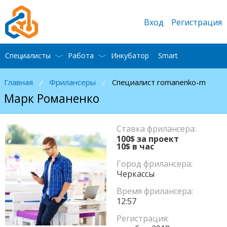
Вход
Регистрация
Специалисты
Работа
Инкубатор
Smart
Главная
Фрилансеры
Специалист romanenko-m
/
/
Марк Романенко
Ставка фрилансера:
100$ за проект
10$ в час
Город фрилансера:
Черкассы
Время фрилансера:
12:57
Регистрация: