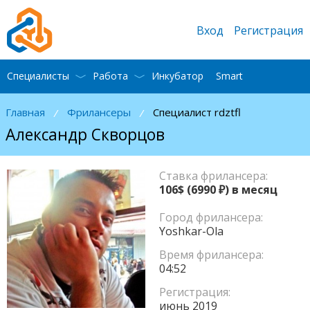
Вход
Регистрация
Специалисты
Работа
Инкубатор
Smart
Главная
Фрилансеры
Специалист rdztfl
/
/
Александр Скворцов
Ставка фрилансера:
106$
(6990
) в месяц
Город фрилансера:
Yoshkar-Ola
Время фрилансера:
04:52
Регистрация:
июнь 2019