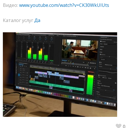
Видео:
www.youtube.com/watch?v=CK30WkUIUts
Каталог услуг
Да
0