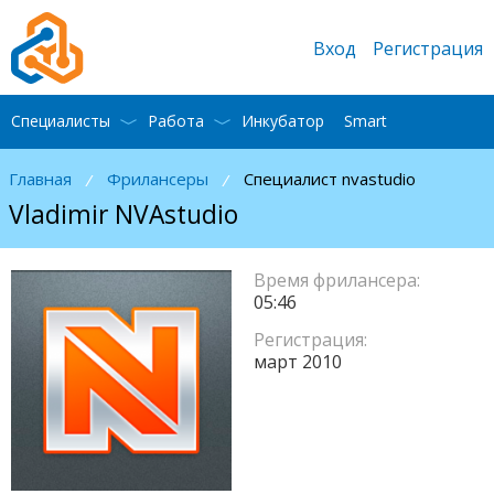
Вход
Регистрация
Специалисты
Работа
Инкубатор
Smart
Главная
Фрилансеры
Специалист nvastudio
/
/
Vladimir NVAstudio
Время фрилансера:
05:46
Регистрация:
март 2010