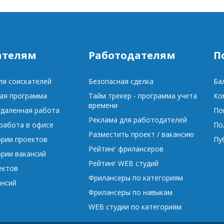
ателям
Работодателям
П
ля соискателей
Безопасная сделка
Ба
ая программа
Тайм трекер - программа учета
Ко
времени
удаленная работа
По
Реклама для работодателей
 работа в офисе
По
Разместить проект / вакансию
ории проектов
Пу
Рейтинг фрилансеров
ории вакансий
Рейтинг WEB студий
ектов
Фрилансеры по категориям
ансий
Фрилансеры по навыкам
WEB студии по категориям