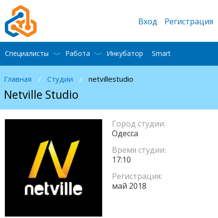
Вход
Регистрация
Специалисты
Работа
Инкубатор
Smart
Главная
Студии
netvillestudio
/
/
Netville Studio
Город студии:
Одесса
Время студии:
17:10
Регистрация:
май 2018