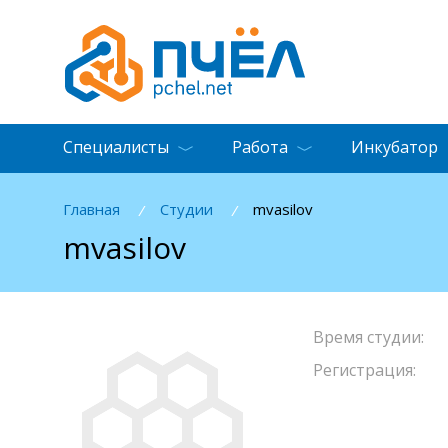
Специалисты
Работа
Инкубатор
Главная
Студии
mvasilov
/
/
mvasilov
Время студии:
Регистрация: