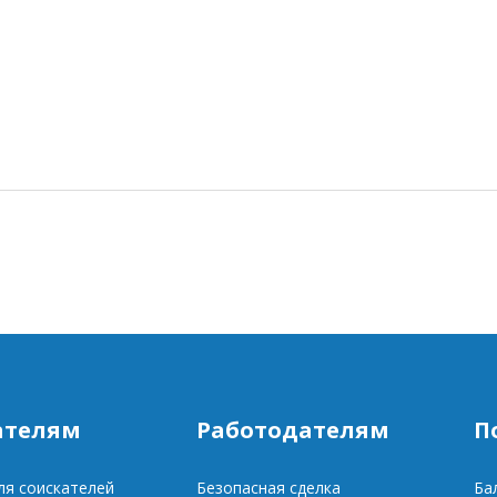
ателям
Работодателям
П
ля соискателей
Безопасная сделка
Ба