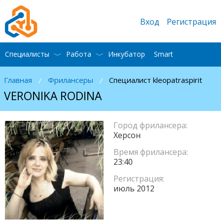
Вход
Регистрация
Специалисты
Работа
Инкубатор
Smart
Главная
Фрилансеры
Специалист kleopatraspirit
/
/
VERONIKA RODINA
Город фрилансера:
Херсон
Время фрилансера:
23:40
Регистрация:
июль 2012