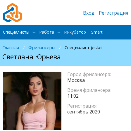
Вход
Регистрация
Специалисты
Работа
Инкубатор
Smart
Главная
Фрилансеры
Специалист jeskei
/
/
Светлана Юрьева
Город фрилансера:
Москва
Время фрилансера:
11:02
Регистрация:
сентябрь 2020