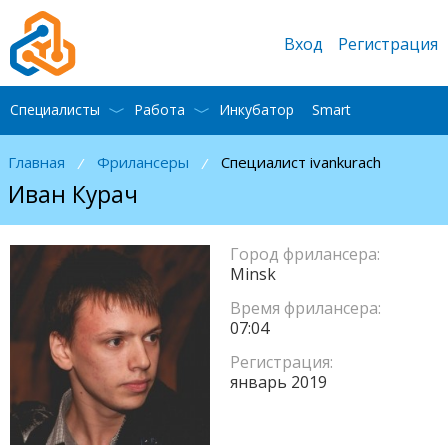
Вход
Регистрация
Специалисты
Работа
Инкубатор
Smart
Главная
Фрилансеры
Специалист ivankurach
/
/
Иван Курач
Город фрилансера:
Minsk
Время фрилансера:
07:04
Регистрация:
январь 2019