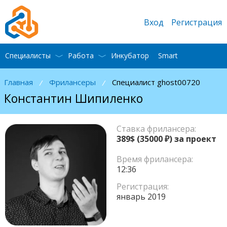
Вход
Регистрация
Специалисты
Работа
Инкубатор
Smart
Главная
Фрилансеры
Специалист ghost00720
/
/
Константин Шипиленко
Ставка фрилансера:
389$
(35000
) за проект
Время фрилансера:
12:36
Регистрация:
январь 2019