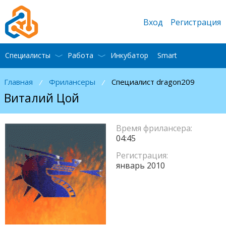
Вход
Регистрация
Специалисты
Работа
Инкубатор
Smart
Главная
Фрилансеры
Специалист dragon209
/
/
Виталий Цой
Время фрилансера:
04:45
Регистрация:
январь 2010