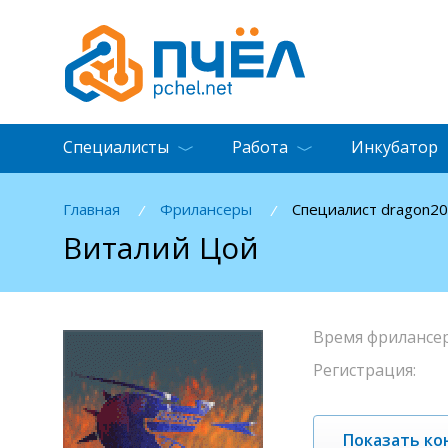
Специалисты
Работа
Инкубатор
Главная
Фрилансеры
Специалист dragon2
/
/
Виталий Цой
Время фрилансер
Регистрация:
Показать ко