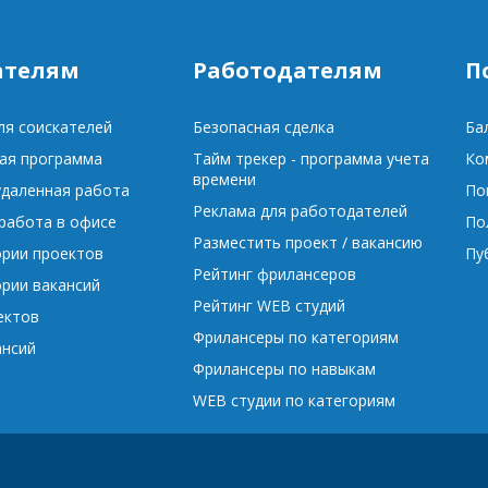
ателям
Работодателям
П
ля соискателей
Безопасная сделка
Ба
ая программа
Тайм трекер - программа учета
Ко
времени
удаленная работа
По
Реклама для работодателей
 работа в офисе
По
Разместить проект / вакансию
ории проектов
Пу
Рейтинг фрилансеров
ории вакансий
Рейтинг WEB студий
ектов
Фрилансеры по категориям
ансий
Фрилансеры по навыкам
WEB студии по категориям