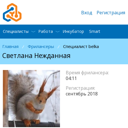
Вход
Регистрация
Специалисты
Работа
Инкубатор
Smart
Главная
Фрилансеры
Специалист belka
/
/
Светлана Нежданная
Время фрилансера:
04:11
Регистрация:
сентябрь 2018