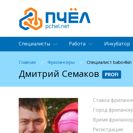
Специалисты
Работа
Инкубатор
Главная
Фрилансеры
Специалист babo4kin
/
/
Дмитрий Семаков
PROFI
Ставка фрилансе
Город фрилансер
Время фрилансер
Регистрация: