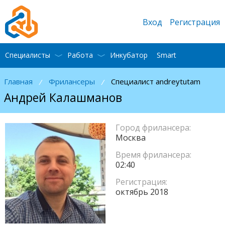
Вход
Регистрация
Специалисты
Работа
Инкубатор
Smart
Главная
Фрилансеры
Специалист andreytutam
/
/
Андрей Калашманов
Город фрилансера:
Москва
Время фрилансера:
02:40
Регистрация:
октябрь 2018