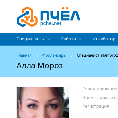
Специалисты
Работа
Инкубатор
Главная
Фрилансеры
Специалист allamoroz
/
/
Алла Мороз
Город фрилансер
Время фрилансер
Регистрация: