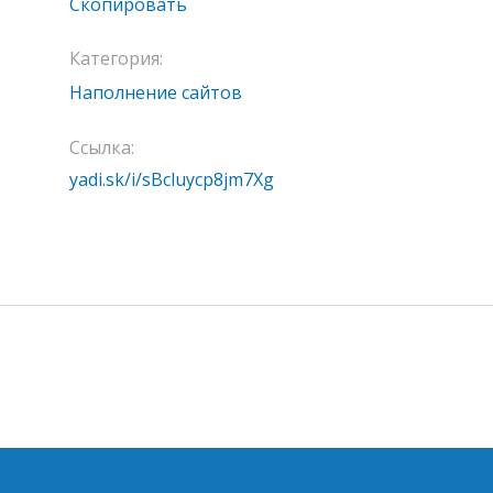
Скопировать
Категория:
Наполнение сайтов
Ссылка:
yadi.sk/i/sBcluycp8jm7Xg