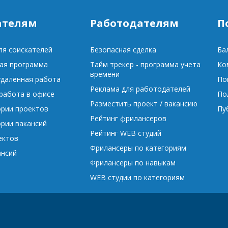
ателям
Работодателям
П
ля соискателей
Безопасная сделка
Ба
ая программа
Тайм трекер - программа учета
Ко
времени
удаленная работа
По
Реклама для работодателей
 работа в офисе
По
Разместить проект / вакансию
ории проектов
Пу
Рейтинг фрилансеров
ории вакансий
Рейтинг WEB студий
ектов
Фрилансеры по категориям
ансий
Фрилансеры по навыкам
WEB студии по категориям