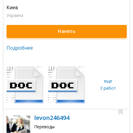
Киев
Украина
Нанять
Подробнее
еще
3 работ
levon246494
Переводы