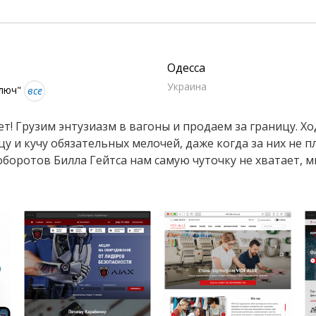
Одесса
Украина
ключ"
все
ает! Грузим энтузиазм в вагоны и продаем за границу. 
у и кучу обязательных мелочей, даже когда за них не п
оборотов Билла Гейтса нам самую чуточку не хватает, мы