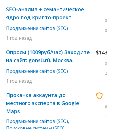
SEO-анализ + семантическое
ядро под крипто-проект
0
Продвижение сайтов (SEO)
0
1 год назад
Oпpocы (1009pyб/чaс) Заходитe
$143
на сaйт: gonsù.rù. Москва.
0
Продвижение сайтов (SEO)
2
1 год назад
Прокачка аккаунта до
местного эксперта в Google
8
Maps
1
Продвижение сайтов (SEO)
,
Поисковые системы (SEO)