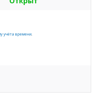
Открыт
у учёта времени
.