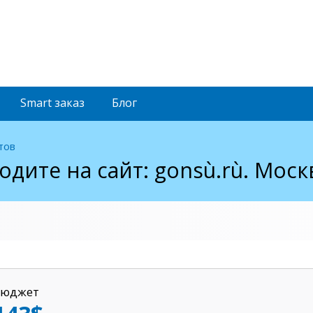
Smart
заказ
Блог
тов
одитe на сaйт: gonsù.rù. Моск
Бюджет