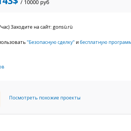
143$
/ 10000
руб
чaс) Заходитe на сaйт: gonsù.rù
пользовать
"Безопасную сделку"
и
бесплатную программ
ов
Посмотреть похожие проекты