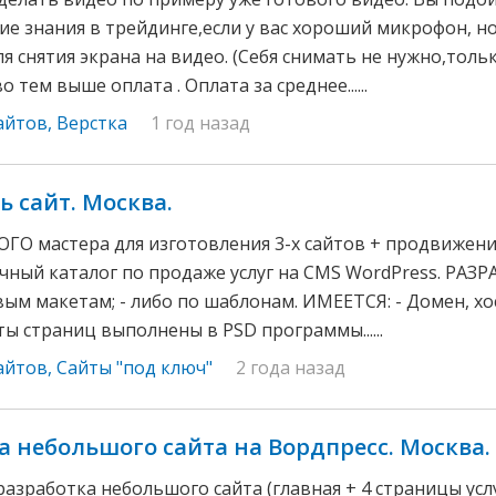
ие знания в трейдинге,если у вас хороший микрофон, н
я снятия экрана на видео. (Себя снимать не нужно,толь
 тем выше оплата . Оплата за среднее......
айтов
,
Верстка
1 год назад
ь сайт. Москва.
 мастера для изготовления 3-х сайтов + продвижение
ный каталог по продаже услуг на CMS WordPress. РАЗР
ым макетам; - либо по шаблонам. ИМЕЕТСЯ: - Домен, хост
ы страниц выполнены в PSD программы......
айтов
,
Сайты "под ключ"
2 года назад
а небольшого сайта на Вордпресс. Москва.
азработка небольшого сайта (главная + 4 страницы услу