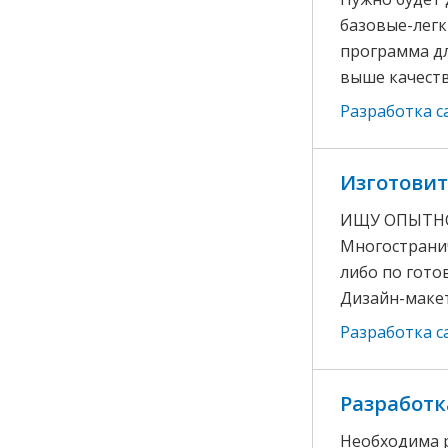
базовые-легк
программа дл
выше качество
Разработка с
Изготовит
ИЩУ ОПЫТНОГО
Многостранич
либо по готов
Дизайн-макет
Разработка с
Разработк
Необходима р