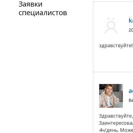
Заявки
специалистов
k
2
здравствуйте!
a
В
Здравствуйте,
Заинтересовал
4ч/день. Може