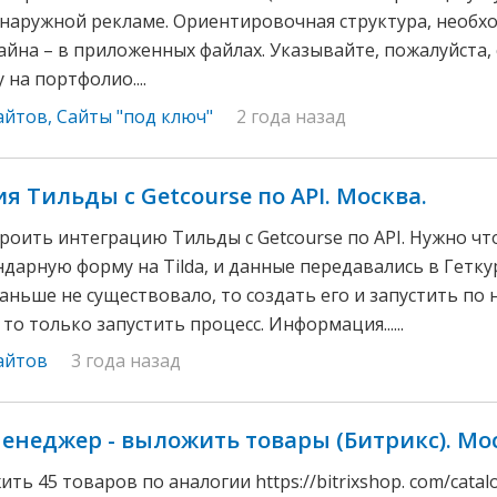
 наружной рекламе. Ориентировочная структура, необ
йна – в приложенных файлах. Указывайте, пожалуйста,
у на портфолио....
айтов
,
Сайты "под ключ"
2 года назад
я Тильды с Getcourse по API. Москва.
троить интеграцию Тильды с Getcourse по API. Нужно ч
ндарную форму на Tilda, и данные передавались в Геткур
раньше не существовало, то создать его и запустить по 
то только запустить процесс. Информация......
айтов
3 года назад
енеджер - выложить товары (Битрикс). Мо
ь 45 товаров по аналогии https://bitrixshop. com/catalo