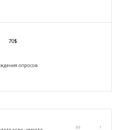
70$
хождения опросов
89
1
дете если : имеете