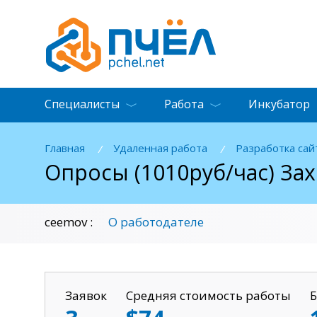
Специалисты
Работа
Инкубатор
Главная
Удаленная работа
Разработка сай
/
/
Oпpocы (1010pyб/чaс) Зах
О работодателе
ceemov :
Заявок
Средняя стоимость работы