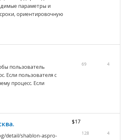
ходимые параметры и
 сроки, ориентировочную
69
4
тобы пользователь
с. Если пользователя с
нему процесс. Если
$17
сква.
128
4
g/detail/shablon-aspro-