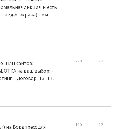
ормальная дикция, и есть
ко видео экрана) Чем
220
20
. ТИП сайтов:
АБОТКА на ваш выбор: -
инг. - Договор, ТЗ, ТТ. -
160
12
г) на Вордпресс для