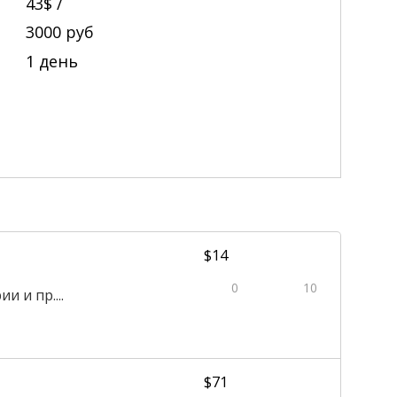
43$ /
3000
руб
1 день
$14
0
10
 и пр....
$71