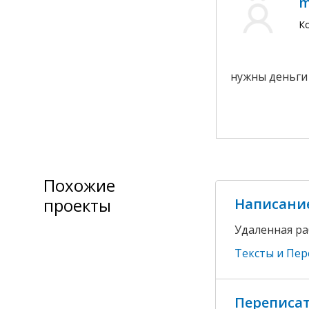
m
К
нужны деньги
Похожие
проекты
Написание
Удаленная раб
Тексты и Пе
Переписат