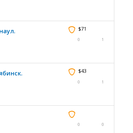
$71
наул.
0
1
$43
ябинск.
0
1
0
0