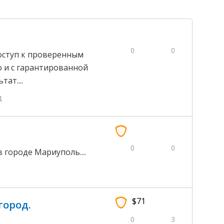
0
0
оступ к проверенным
 и с гарантированной
ат....
д
0
0
городе Мариуполь....
$71
город.
0
3