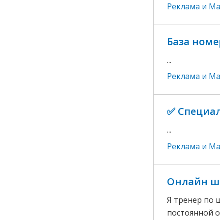
Реклама и М
База номе
...
Реклама и М
✅ Специал
...
Реклама и М
Онлайн ш
Я тренер по 
постоянной ос