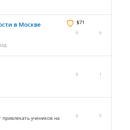
$71
сти в Москве
0
0
зад
0
1
0
5
т привлекать учеников на