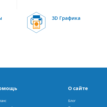
ы
3D Графика
омощь
О сайте
ланс
Блог