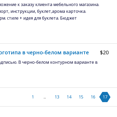
ожение к заказу клиента мебельного магазина.
орт, инструкции, буклет,арома карточка.
м. стиле + идея для буклета. Бюджет
оготипа в черно-белом варианте
$20
адписью. В черно-белом контурном варианте в
1
...
13
14
15
16
17