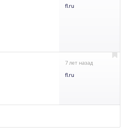
fl.ru
7 лет назад
fl.ru