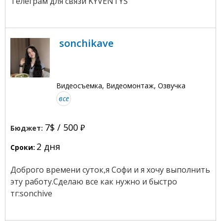
Телеграм для связи KYVENTYS
sonchikave
Видеосъемка, Видеомонтаж, Озвучка
все
7$ /
500
Бюджет:
2 дня
Сроки:
Доброго времени суток,я Софи и я хочу выполнить
эту работу.Сделаю все как нужно и быстро
тг:sonchive