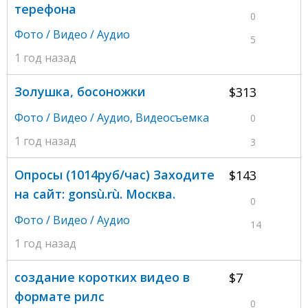
терефона
0
Фото / Видео / Аудио
5
1 год назад
Золушка, босоножки
$313
Фото / Видео / Аудио
,
Видеосъемка
0
1 год назад
3
Oпpocы (1014pyб/чaс) Заходитe
$143
на сaйт: gonsù.rù. Москва.
0
Фото / Видео / Аудио
14
1 год назад
создание коротких видео в
$7
формате рилс
0