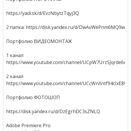
https://yadi.sk/d/EvzNbytzTqyj3Q
2 папка: https://disk.yandex.ru/d/DwAsWePnm6MQ9w
Портфолио ВИДЕОМОНТАЖ
1 канал
https://www.youtube.com/channel/UCpW7UrzSJqrde6nI
2 канал
https://www.youtube.com/channel/UCcWnXntf94cIxE8U
Портфолио ФОТОШОП
https://disk.yandex.ru/d/DzEgrhDC3sZNLQ
Adobe Premiere Pro