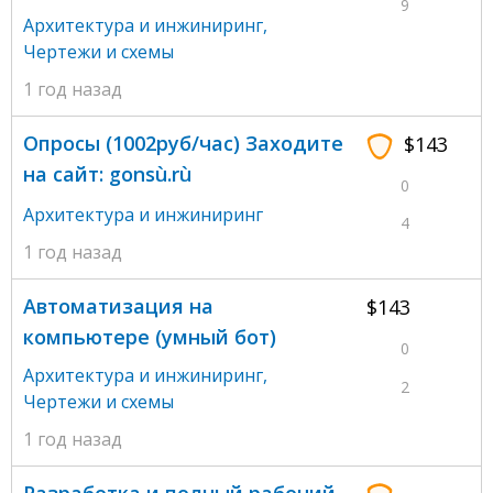
9
Архитектура и инжиниринг
,
Чертежи и схемы
1 год назад
Oпpocы (1002pyб/чaс) Заходитe
$143
на сaйт: gonsù.rù
0
Архитектура и инжиниринг
4
1 год назад
Автоматизация на
$143
компьютере (умный бот)
0
Архитектура и инжиниринг
,
2
Чертежи и схемы
1 год назад