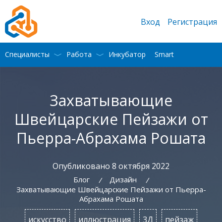
Вход
Регистрация
Специалисты
Работа
Инкубатор
Smart
Захватывающие
Швейцарские Пейзажи от
Пьерра-Абрахама Рошата
Опубликовано 8 октября 2022
Блог
Дизайн
/
/
Захватывающие Швейцарские Пейзажи от Пьерра-
Абрахама Рошата
искусство
иллюстрация
3Д
пейзаж